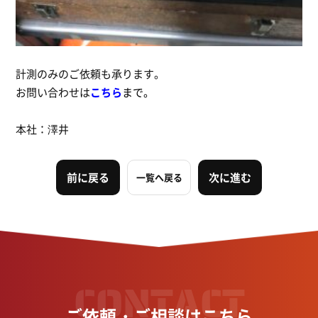
計測のみのご依頼も承ります。
お問い合わせは
こちら
まで。
本社：澤井
前に戻る
次に進む
一覧へ戻る
CONTACT
ご依頼・ご相談はこちら