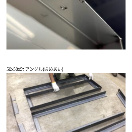
50x50x5t アングル(嵌めあい)