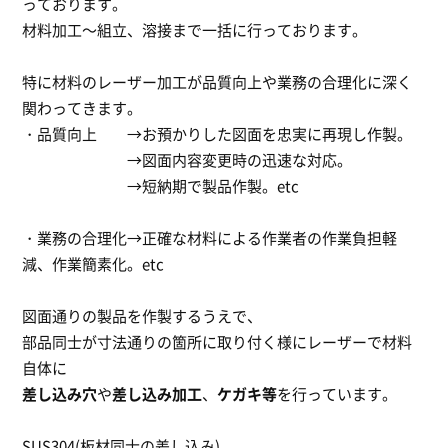
っております。
材料加工～組立、溶接まで一括に行っております。
特に材料のレーザー加工が品質向上や業務の合理化に深く
関わってきます。
・品質向上 →お預かりした図面を忠実に再現し作製。
→図面内容変更時の迅速な対応。
→短納期で製品作製。etc
・業務の合理化→正確な材料による作業者の作業負担軽
減、作業簡素化。etc
図面通りの製品を作製するうえで、
部品同士が寸法通りの箇所に取り付く様にレーザーで材料
自体に
差し込み穴
や
差し込み加工
、
ケガキ等
を行っています。
SUS304(板材同士の差し込み)