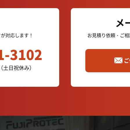
口
メ
フが
対応します！
お見積り依頼・ご相
1-3102
ご
00（土日祝休み）