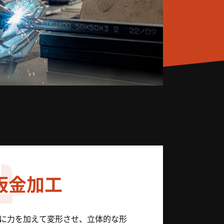
2
板金加工
に力を加えて変形させ、立体的な形