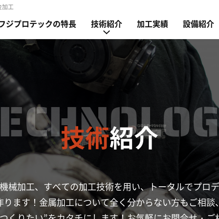
金加工
フジプロテックの特長
技術紹介
加工実績
設備紹介
TECHNOLOG
代表挨拶
会社沿革
技術
紹介
機械加工、
すべての加工技術を用い、
トータルでプロ
作ります！
金属加工について全く分からない方もご相談
“つくりたい”をカタチにします！
お気軽にお問合せ・ご